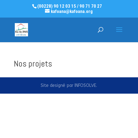
(00228) 90 12 03 15 / 90 71 70 27
kafoana@kafoana.org
Nos projets
Site designé par INFOSOLVE.